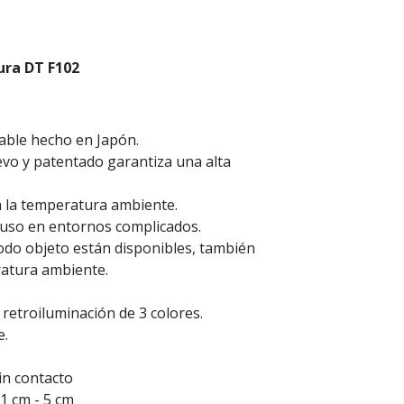
ura
DT F102
iable hecho en Japón.
evo y patentado garantiza una alta
a la temperatura ambiente.
cluso en entornos complicados.
odo objeto están disponibles, también
atura ambiente.
retroiluminación de 3 colores.
e.
in contacto
 1 cm - 5 cm