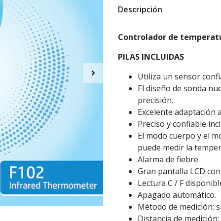
Descripción
Controlador de temperat
PILAS INCLUIDAS
Utiliza un sensor conf
El diseño de sonda nu
precisión.
Excelente adaptación 
Preciso y confiable in
El modo cuerpo y el m
puede medir la temper
Alarma de fiebre.
Gran pantalla LCD con 
Lectura C / F disponibl
Apagado automático.
Método de medición: s
Distancia de medición: